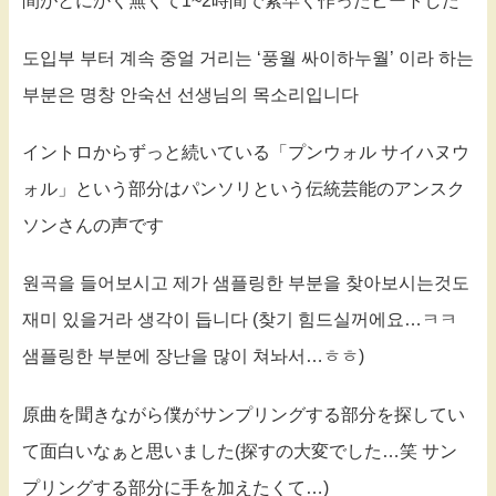
間がとにかく無くて1~2時間で素早く作ったビートした
도입부 부터 계속 중얼 거리는 ‘풍월 싸이하누월’ 이라 하는
부분은 명창 안숙선 선생님의 목소리입니다
イントロからずっと続いている「プンウォル サイハヌウ
ォル」という部分はパンソリという伝統芸能のアンスク
ソンさんの声です
원곡을 들어보시고 제가 샘플링한 부분을 찾아보시는것도
재미 있을거라 생각이 듭니다 (찾기 힘드실꺼에요…ㅋㅋ
샘플링한 부분에 장난을 많이 쳐놔서…ㅎㅎ)
原曲を聞きながら僕がサンプリングする部分を探してい
て面白いなぁと思いました(探すの大変でした…笑 サン
プリングする部分に手を加えたくて…)