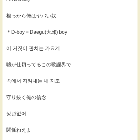
根っから俺はヤバい奴
＊D-boy＝Daegu(大邱) boy
이 거짓이 판치는 가요계
嘘が仕切ってるこの歌謡界で
속에서 지켜내는 내 지조
守り抜く俺の信念
상관없어
関係ねえよ