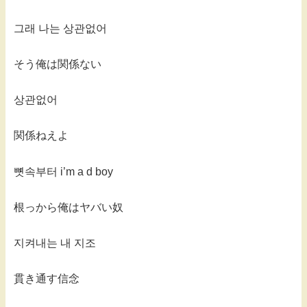
그래 나는 상관없어
そう俺は関係ない
상관없어
関係ねえよ
뼛속부터 i’m a d boy
根っから俺はヤバい奴
지켜내는 내 지조
貫き通す信念