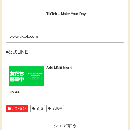
TikTok – Make Your Day
www.tiktok.com
◾️公式LINE
Add LINE friend
lin.ee
バンタン
BTS
SUGA
シェアする