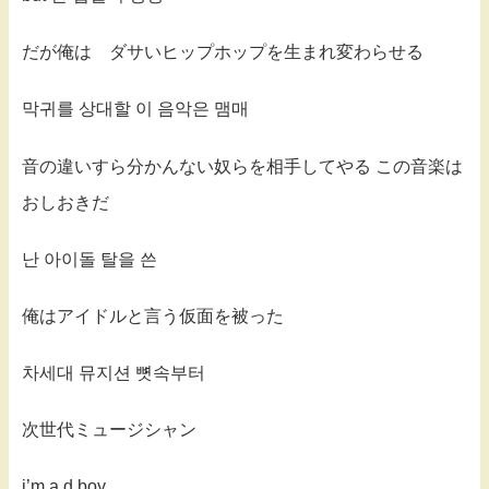
だが俺は ダサいヒップホップを生まれ変わらせる
막귀를 상대할 이 음악은 맴매
音の違いすら分かんない奴らを相手してやる この音楽は
おしおきだ
난 아이돌 탈을 쓴
俺はアイドルと言う仮面を被った
차세대 뮤지션 뼛속부터
次世代ミュージシャン
i’m a d boy