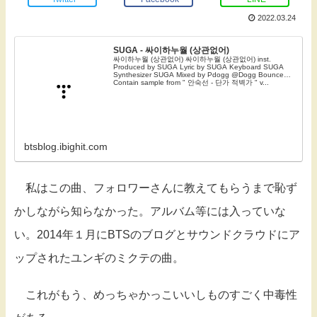
2022.03.24
SUGA - 싸이하누월 (상관없어)
싸이하누월 (상관없어) 싸이하누월 (상관없어) inst.
Produced by SUGA Lyric by SUGA Keyboard SUGA
Synthesizer SUGA Mixed by Pdogg @Dogg Bounce
Contain sample from " 안숙선 - 단가 적벽가 " v...
btsblog.ibighit.com
私はこの曲、フォロワーさんに教えてもらうまで恥ず
かしながら知らなかった。アルバム等には入っていな
い。2014年１月にBTSのブログとサウンドクラウドにア
ップされたユンギのミクテの曲。
これがもう、めっちゃかっこいいしものすごく中毒性