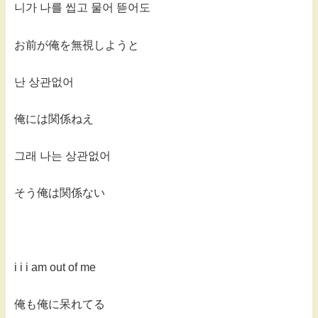
니가 나를 씹고 물어 뜯어도
お前が俺を無視しようと
난 상관없어
俺には関係ねえ
그래 나는 상관없어
そう俺は関係ない
i i i am out of me
俺も俺に呆れてる