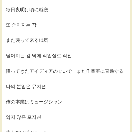
毎日夜明け頃に就寝
또 쏟아지는 잠
また襲って来る眠気
떨어지는 감 덕에 작업실로 직진
降ってきたアイディアのせいで また作業室に直進する
나의 본업은 뮤지션
俺の本業はミュージシャン
잃지 않은 포지션