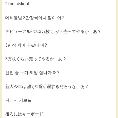
2kool 4skool
데뷔앨범 3만장씩이나 팔아 어?
デビューアルバム3万枚くらい 売ってやるか、あ？
3만장 씩이나 팔아 어?
3万枚くらい売ってやるか、あ？
신인 중 누가 제일 잘나가 어?
新人今年は 誰が1番活躍するだろうな、あ？
뒤에서 키보드
後ろにはキーボード