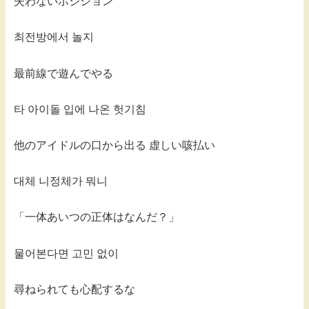
失わないポジション
최전방에서 놀지
最前線で遊んでやる
타 아이돌 입에 나온 헛기침
他のアイドルの口から出る 虚しい咳払い
대체 니정체가 뭐니
「一体あいつの正体はなんだ？」
물어본다면 고민 없이
尋ねられても心配するな