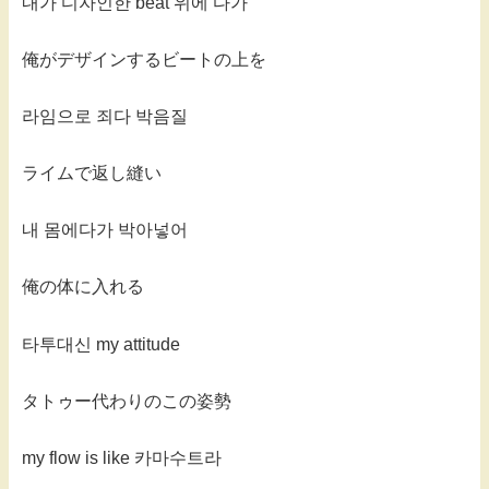
내가 디자인한 beat 위에 다가
俺がデザインするビートの上を
라임으로 죄다 박음질
ライムで返し縫い
내 몸에다가 박아넣어
俺の体に入れる
타투대신 my attitude
タトゥー代わりのこの姿勢
my flow is like 카마수트라