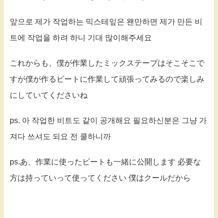
앞으로 제가 작업하는 믹스테잎은 왠만하면 제가 만든 비
트에 작업을 하려 하니 기대 많이해주세요
これからも、僕が作業したミックステープはそこそこで
すが僕が作るビートに作業して頑張ってみるので楽しみ
にしていてくださいね
ps. 아 작업한 비트도 같이 공개해요 필요하신분은 그냥 가
져다 쓰셔도 되요 전 쿨하니까
ps.あ、作業に使ったビートも一緒に公開します 必要な
方は持っていって使ってください 僕はクールだから