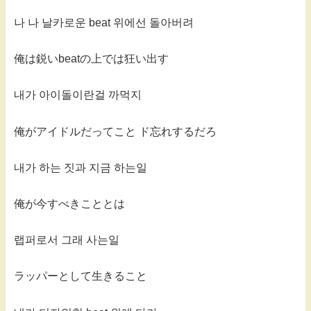
나 나 날카로운 beat 위에선 돌아버려
俺は鋭いbeatの上では狂い出す
내가 아이돌이란걸 까먹지
俺がアイドルだってこと ド忘れするだろ
내가 하는 짓과 지금 하는일
俺が今すべきこととは
랩퍼로서 그래 사는일
ラッパーとして生きること