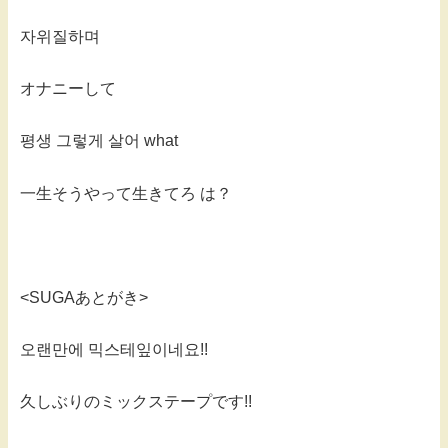
자위질하며
オナニーして
평생 그렇게 살어 what
一生そうやって生きてろ は？
<SUGAあとがき>
오랜만에 믹스테잎이네요!!
久しぶりのミックステープです!!