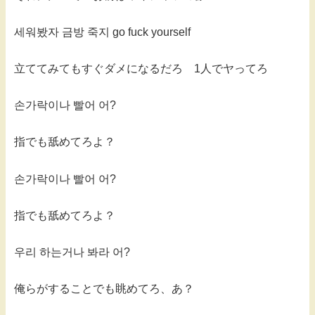
세워봤자 금방 죽지 go fuck yourself
立ててみてもすぐダメになるだろ 1人でヤってろ
손가락이나 빨어 어?
指でも舐めてろよ？
손가락이나 빨어 어?
指でも舐めてろよ？
우리 하는거나 봐라 어?
俺らがすることでも眺めてろ、あ？