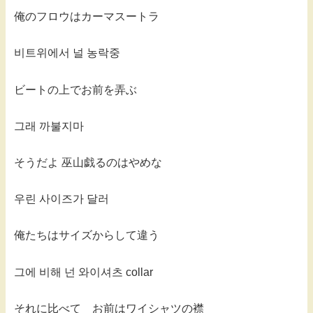
俺のフロウはカーマスートラ
비트위에서 널 농락중
ビートの上でお前を弄ぶ
그래 까불지마
そうだよ 巫山戯るのはやめな
우린 사이즈가 달러
俺たちはサイズからして違う
그에 비해 넌 와이셔츠 collar
それに比べて お前はワイシャツの襟