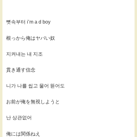
뼛속부터 i’m a d boy
根っから俺はヤバい奴
지켜내는 내 지조
貫き通す信念
니가 나를 씹고 물어 뜯어도
お前が俺を無視しようと
난 상관없어
俺には関係ねえ