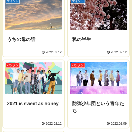
マインド
マインド
うちの母の話
私の半生
2022.02.12
2022.02.12
バンタン
バンタン
2021 is sweet as honey
防弾少年団という青年た
ち
2022.02.12
2022.02.09