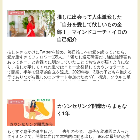
コーチング
推しに出会って人生激変した
「自分を愛して欲しいもの全
部！」マインドコーチ・イロの
自己紹介
推しをきっかけにTwitterを始め、毎日推しへの愛を綴っていたら、
愛が重すぎてフォロワー1万人。「鬱だし適応障害だし強迫性障害も
あってさー」と赤裸々に明かしていたことでお悩みが届くようにな
り、推しが示してくれた道では？と一念発起してカウンセラーとし
て開業。半年で経済的自立を達成。2023年春、3歳の子どもを抱える
母でありながら推しのコンサート参加のためNY、横浜、ソウルに単
身旅行。貯金はゼロになったが「全力で経験を買う」ことの価値
と、「小さな子供がいてもマインド次第で欲しいものを全て手に入
れることはできる」と実感する。現在は自身が生まれ変わったマイ
ンドをコーチとして伝えている。
コーチング
カウンセリング開業からまもな
く1年
もうすぐ息子の誕生日だ。 去年の今頃、 息子が幼稚園に入った
タイミングで、開業に向けて本格的に動き出し、 9/26に最初のお客