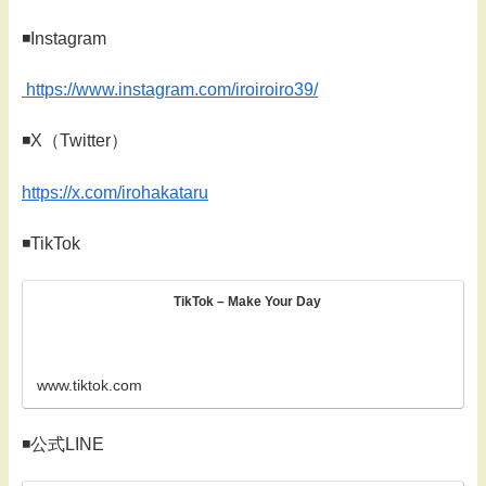
◾️Instagram
https://www.instagram.com/iroiroiro39/
◾️X（Twitter）
https://x.com/irohakataru
◾️TikTok
TikTok – Make Your Day
www.tiktok.com
◾️公式LINE