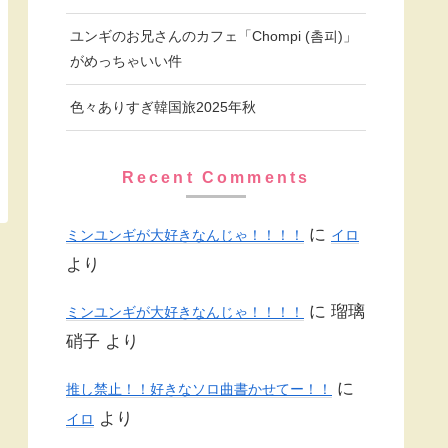
ユンギのお兄さんのカフェ「Chompi (촘피)」
がめっちゃいい件
色々ありすぎ韓国旅2025年秋
Recent Comments
に
ミンユンギが大好きなんじゃ！！！！
イロ
より
に
瑠璃
ミンユンギが大好きなんじゃ！！！！
硝子
より
に
推し禁止！！好きなソロ曲書かせてー！！
より
イロ