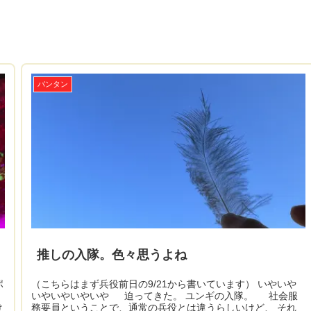
バンタン
推しの入隊。色々思うよね
ポ
（こちらはまず兵役前日の9/21から書いています） いやいや
いやいやいやいや 迫ってきた。 ユンギの入隊。 社会服
け
務要員ということで、通常の兵役とは違うらしいけど、 それ