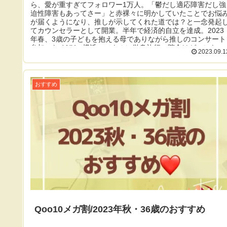
ら、愛が重すぎてフォロワー1万人。「鬱だし適応障害だし強
迫性障害もあってさー」と赤裸々に明かしていたことでお悩
が届くようになり、推しが示してくれた道では？と一念発起
てカウンセラーとして開業。半年で経済的自立を達成。2023
年春、3歳の子どもを抱える母でありながら推しのコンサート
参加のためNY、横浜、ソウルに単身旅行。貯金はゼロになっ
2023.09.1
たが「全力で経験を買う」ことの価値と、「小さな子供がい
もマインド次第で欲しいものを全て手に入れることはできる
と実感する。現在は自身が生まれ変わったマインドをコーチ
して伝えている。
おすすめ
Qoo10メガ割/2023年秋・36歳のおすすめ