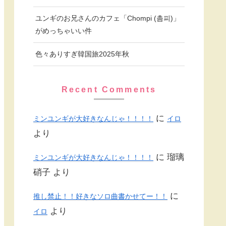
ユンギのお兄さんのカフェ「Chompi (촘피)」
がめっちゃいい件
色々ありすぎ韓国旅2025年秋
Recent Comments
に
ミンユンギが大好きなんじゃ！！！！
イロ
より
に
瑠璃
ミンユンギが大好きなんじゃ！！！！
硝子
より
に
推し禁止！！好きなソロ曲書かせてー！！
より
イロ