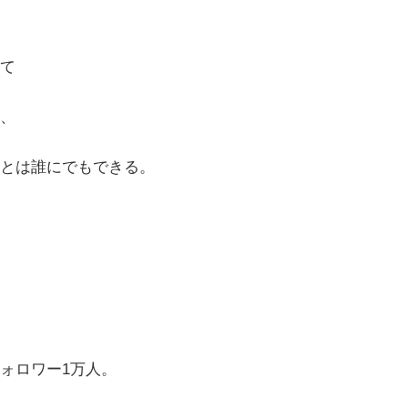
て
、
とは誰にでもできる。
ォロワー1万人。