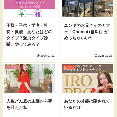
王様・子供・学者・社
ユンギのお兄さんのカフ
長・貴族 あなたはどの
ェ「Chompi (촘피)」が
タイプ？魅力タイプ診
めっちゃいい件
断、やってみる？
2026.03.11
2025.11.27
コーチング
おすすめ
人生どん底の主婦から夢
あなたの才能は隠されて
を叶えた私
いるだけ