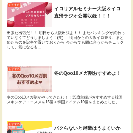
おすすめ
イロリアルセミナー大阪＆イロ
直帰ラジオ公開収録！！！
出張だ出張だ！！ 明日から大阪出張よ！！ まだパッキングが終わっ
ていなくてどうしましょう！(笑) 明日からの大阪イロ祭り、まと
めたものを記事で置いておくから 今からでも間に合うからチェック
して、気になるも...
おすすめ
冬のQoo10メガ割おすすめよ！
冬のQoo10メガ割がやってきたわ！！35歳主婦がおすすめする韓国
スキンケア・コスメを15個＋韓国アイテム10個をまとめました。
おすすめ
パクらないと起業はうまくいか