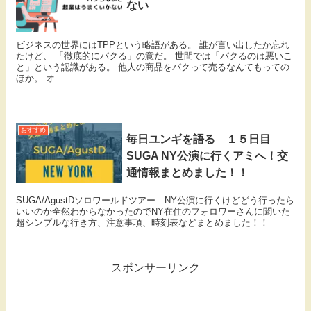
ない
ビジネスの世界にはTPPという略語がある。 誰が言い出したか忘れ
たけど、 「徹底的にパクる」の意だ。 世間では「パクるのは悪いこ
と」という認識がある。 他人の商品をパクって売るなんてもっての
ほか。 オ...
おすすめ
毎日ユンギを語る １５日目
SUGA NY公演に行くアミへ！交
通情報まとめました！！
SUGA/AgustDソロワールドツアー NY公演に行くけどどう行ったら
いいのか全然わからなかったのでNY在住のフォロワーさんに聞いた
超シンプルな行き方、注意事項、時刻表などまとめました！！
スポンサーリンク