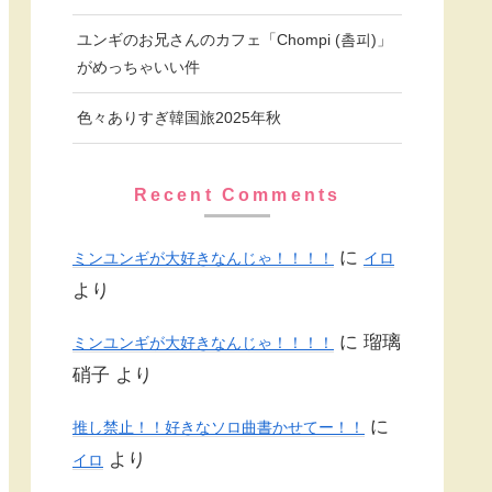
ユンギのお兄さんのカフェ「Chompi (촘피)」
がめっちゃいい件
色々ありすぎ韓国旅2025年秋
Recent Comments
に
ミンユンギが大好きなんじゃ！！！！
イロ
より
に
瑠璃
ミンユンギが大好きなんじゃ！！！！
硝子
より
に
推し禁止！！好きなソロ曲書かせてー！！
より
イロ