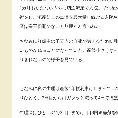
1カ月もたたないうちに切迫流産で入院。その後
術をし、流産防止の点滴を最大量し続ける入院生
産は帝王切開でないと無理だと言われた。
ちなみに妊娠中は子宮内の血液が増えるため筋腫
いものが15㎝ほどになっていた。産後小さくな
りきれないので様子を見ている。
ちなみに私の生理は産後1年授乳中は止まっていて
りひどく、3日目からはガクッと減って4日でほ
生理痛はひどいので3日目までは1日3回鎮痛剤