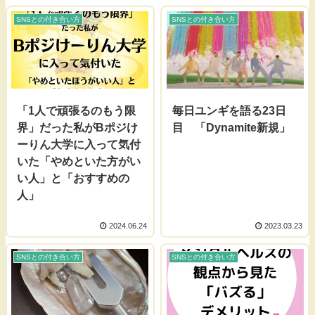
SNSとの付き合い方
SNSとの付き合い方
「1人で頑張るのもう限
毎日ユンギを語る23日
界」だった私がBポジけ
目 「Dynamite新規」
ーりん大学に入って気付
いた「やめといた方がい
い人」と「おすすめの
人」
2024.06.24
2023.03.23
SNSとの付き合い方
SNSとの付き合い方