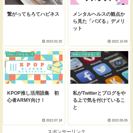
繋がってもろてハピネス
メンタルヘルスの観点か
ら見た「バズる」デメリ
ット
2023.02.25
2022.10.05
SNSとの付き合い方
SNSとの付き合い方
KPOP推し活用語集 初
私がTwitterとブログをや
心者ARMY向け！
る上で気を付けているこ
と
2022.07.18
2022.05.05
スポンサーリンク