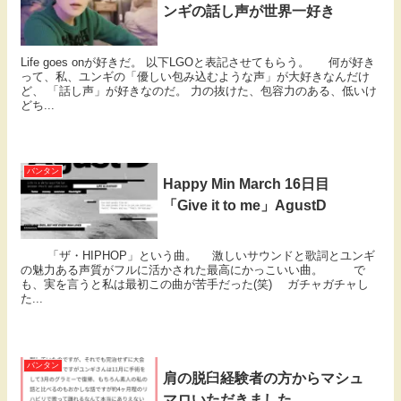
ンギの話し声が世界一好き
Life goes onが好きだ。 以下LGOと表記させてもらう。 何が好き
って、私、ユンギの「優しい包み込むような声」が大好きなんだけ
ど、 「話し声」が好きなのだ。 力の抜けた、包容力のある、低いけ
どち...
バンタン
Happy Min March 16日目
「Give it to me」AgustD
「ザ・HIPHOP」という曲。 激しいサウンドと歌詞とユンギ
の魅力ある声質がフルに活かされた最高にかっこいい曲。 で
も、実を言うと私は最初この曲が苦手だった(笑) ガチャガチャし
た...
バンタン
肩の脱臼経験者の方からマシュ
マロいただきました。