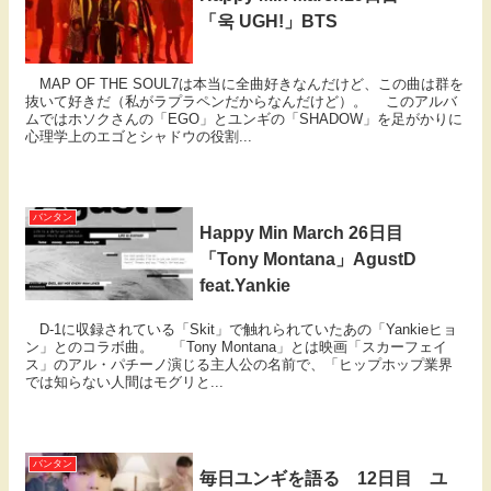
「욱 UGH!」BTS
MAP OF THE SOUL7は本当に全曲好きなんだけど、この曲は群を
抜いて好きだ（私がラプラペンだからなんだけど）。 このアルバ
ムではホソクさんの「EGO」とユンギの「SHADOW」を足がかりに
心理学上のエゴとシャドウの役割...
バンタン
Happy Min March 26日目
「Tony Montana」AgustD
feat.Yankie
D-1に収録されている「Skit」で触れられていたあの「Yankieヒョ
ン」とのコラボ曲。 「Tony Montana」とは映画「スカーフェイ
ス」のアル・パチーノ演じる主人公の名前で、「ヒップホップ業界
では知らない人間はモグリと...
バンタン
毎日ユンギを語る 12日目 ユ