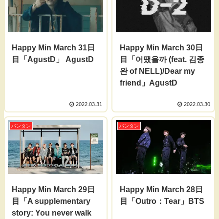
Happy Min March 31日
Happy Min March 30日
目「AgustD」 AgustD
目「어땠을까 (feat. 김종
완 of NELL)/Dear my
friend」AgustD
2022.03.31
2022.03.30
バンタン
バンタン
Happy Min March 29日
Happy Min March 28日
目「A supplementary
目「Outro：Tear」BTS
story: You never walk