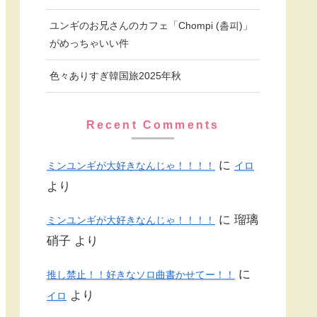
ユンギのお兄さんのカフェ「Chompi (촘피)」
がめっちゃいい件
色々ありすぎ韓国旅2025年秋
Recent Comments
に
ミンユンギが大好きなんじゃ！！！！
イロ
より
に
瑠璃
ミンユンギが大好きなんじゃ！！！！
硝子
より
に
推し禁止！！好きなソロ曲書かせてー！！
より
イロ