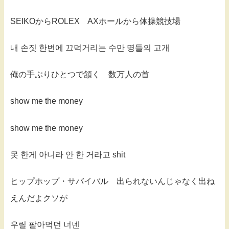
SEIKOからROLEX AXホールから体操競技場
내 손짓 한번에 끄덕거리는 수만 명들의 고개
俺の手ぶりひとつで頷く 数万人の首
show me the money
show me the money
못 한게 아니라 안 한 거라고 shit
ヒップホップ・サバイバル 出られないんじゃなく出ね
えんだよクソが
우릴 팔아먹던 너넨