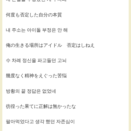
何度も否定した自分の本質
내 주소는 아이돌 부정은 안 해
俺の生きる場所はアイドル 否定はしねえ
수 차례 정신을 파고들던 고뇌
幾度なく精神をえぐった苦悩
방황의 끝 정답은 없었네
彷徨った果てに正解は無かったな
팔아먹었다고 생각 했던 자존심이