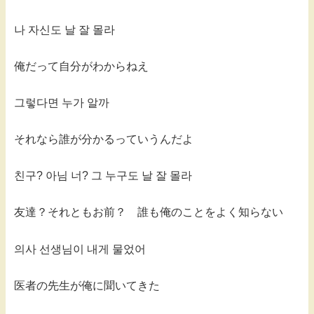
나 자신도 날 잘 몰라
俺だって自分がわからねえ
그렇다면 누가 알까
それなら誰が分かるっていうんだよ
친구? 아님 너? 그 누구도 날 잘 몰라
友達？それともお前？ 誰も俺のことをよく知らない
의사 선생님이 내게 물었어
医者の先生が俺に聞いてきた