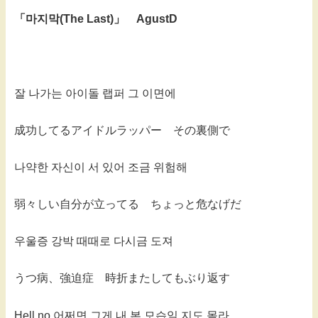
「마지막(The Last)」 AgustD
잘 나가는 아이돌 랩퍼 그 이면에
成功してるアイドルラッパー その裏側で
나약한 자신이 서 있어 조금 위험해
弱々しい自分が立ってる ちょっと危なげだ
우울증 강박 때때로 다시금 도져
うつ病、強迫症 時折またしてもぶり返す
Hell no 어쩌면 그게 내 본 모습일 지도 몰라