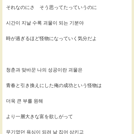
それなのにさ そう思ってたっていうのに
시간이 지날 수록 괴물이 되는 기분야
時が過ぎるほど怪物になっていく気分だよ
청춘과 맞바꾼 나의 성공이란 괴물은
青春と引き換えにした俺の成功という怪物は
더욱 큰 부를 원해
より一層大きな富を欲しがって
무기였던 욕심이 되려 날 집어 삼키고