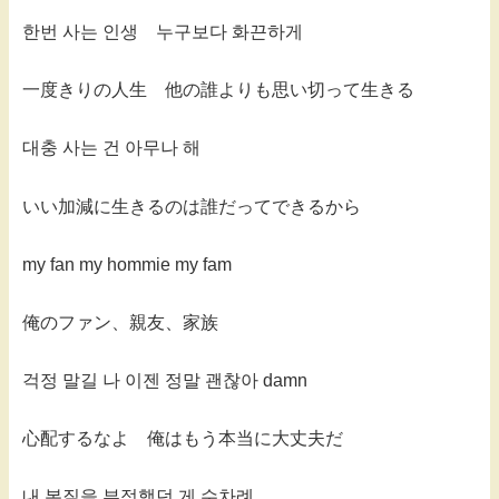
한번 사는 인생 누구보다 화끈하게
一度きりの人生 他の誰よりも思い切って生きる
대충 사는 건 아무나 해
いい加減に生きるのは誰だってできるから
my fan my hommie my fam
俺のファン、親友、家族
걱정 말길 나 이젠 정말 괜찮아 damn
心配するなよ 俺はもう本当に大丈夫だ
내 본질을 부정했던 게 수차례