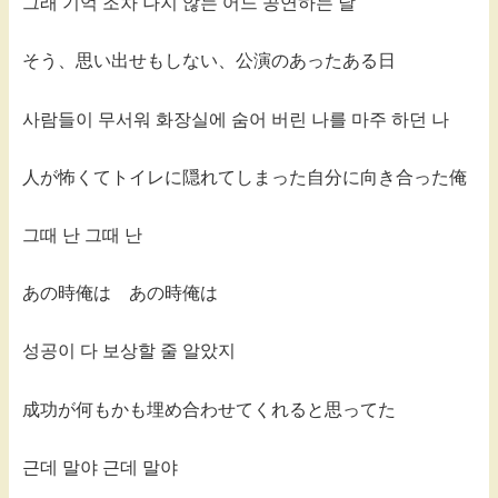
그래 기억 조차 나지 않는 어느 공연하는 날
そう、思い出せもしない、公演のあったある日
사람들이 무서워 화장실에 숨어 버린 나를 마주 하던 나
人が怖くてトイレに隠れてしまった自分に向き合った俺
그때 난 그때 난
あの時俺は あの時俺は
성공이 다 보상할 줄 알았지
成功が何もかも埋め合わせてくれると思ってた
근데 말야 근데 말야