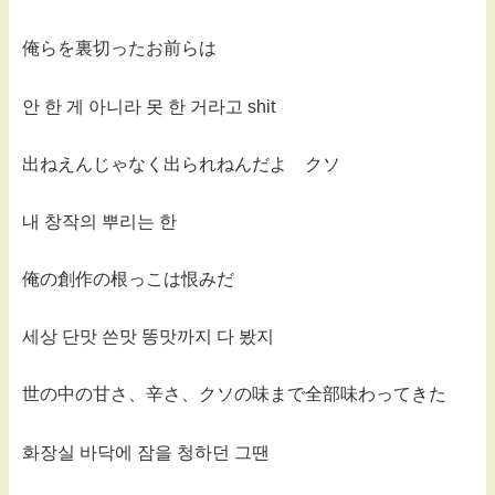
俺らを裏切ったお前らは
안 한 게 아니라 못 한 거라고 shit
出ねえんじゃなく出られねんだよ クソ
내 창작의 뿌리는 한
俺の創作の根っこは恨みだ
세상 단맛 쓴맛 똥맛까지 다 봤지
世の中の甘さ、辛さ、クソの味まで全部味わってきた
화장실 바닥에 잠을 청하던 그땐