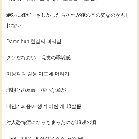
絶対に嫌だ もしかしたらそれが俺の真の姿なのかもし
れない
Damn huh 현실의 괴리감
クソだなおい 現実の乖離感
이상과의 갈등 아프네 머리가
理想との葛藤 痛いな頭が
대인기피증이 생겨 버린 게 18살쯤
対人恐怖症になっちまったのが18歳の頃
그래 그때쯤 내 정신은 점점 오염 돼