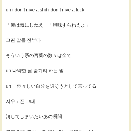
uh i don’t give a shit i don’t give a fuck
「俺は気にしねえ」「興味すらねえよ」
그딴 말들 전부다
そういう系の言葉の数々は全て
uh 나약한 날 숨기려 하는 말
uh 弱々しい自分を隠そうとして言ってる
지우고픈 그때
消してしまいたいあの瞬間