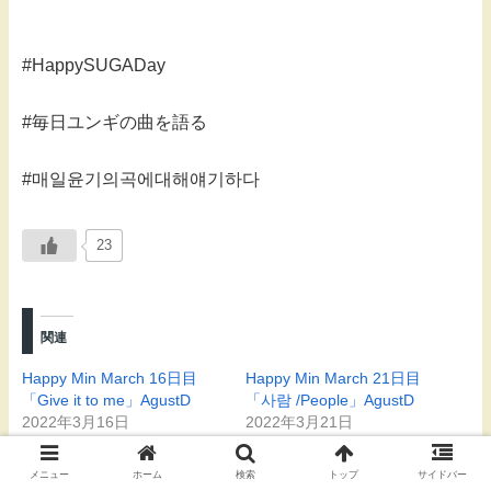
#HappySUGADay
#毎日ユンギの曲を語る
#매일윤기의곡에대해얘기하다
23
関連
Happy Min March 16日目
Happy Min March 21日目
「Give it to me」AgustD
「사람 /People」AgustD
2022年3月16日
2022年3月21日
バンタン
バンタン
メニュー
ホーム
検索
トップ
サイドバー
Happy SUGA Day企画第1日