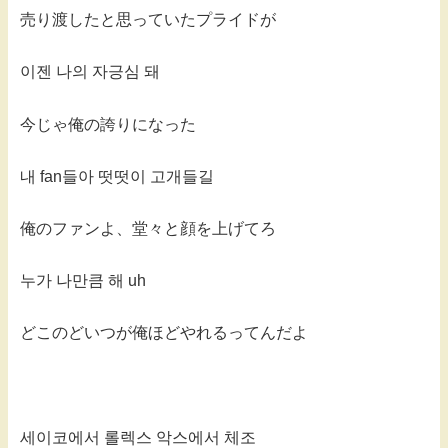
売り渡したと思っていたプライドが
이젠 나의 자긍심 돼
今じゃ俺の誇りになった
내 fan들아 떳떳이 고개들길
俺のファンよ、堂々と顔を上げてろ
누가 나만큼 해 uh
どこのどいつが俺ほどやれるってんだよ
세이코에서 롤렉스 악스에서 체조