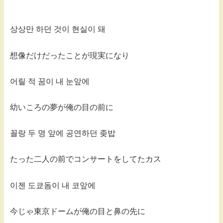
상상만 하던 것이 현실이 돼
想像だけだったことが現実になり
어릴 적 꿈이 내 눈앞에
幼いころの夢が俺の目の前に
꼴랑 두 명 앞에 공연하던 좆밥
たった二人の前でコンサートをしてたカス
이젠 도쿄돔이 내 코앞에
今じゃ東京ドームが俺の目と鼻の先に