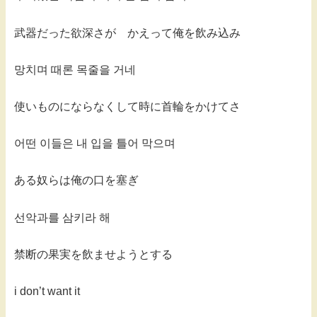
武器だった欲深さが かえって俺を飲み込み
망치며 때론 목줄을 거네
使いものにならなくして時に首輪をかけてさ
어떤 이들은 내 입을 틀어 막으며
ある奴らは俺の口を塞ぎ
선악과를 삼키라 해
禁断の果実を飲ませようとする
i don’t want it