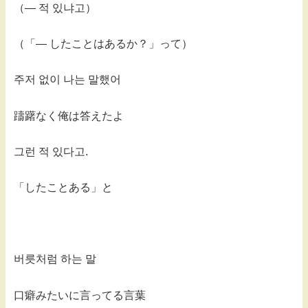
（— 적 있냐고）
（「— したことはあるか？」って）
주저 없이 나는 말했어
躊躇なく俺は答えたよ
그런 적 있다고.
「したことある」と
버릇처럼 하는 말
口癖みたいに言ってる言葉