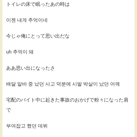
トイレの床で眠ったあの時は
이젠 내게 추억이네
今じゃ俺にとって思い出だな
uh 추억이 돼
ああ思い出になったさ
배달 알바 중 났던 사고 덕분에 시발 박살이 났던 어깨
宅配のバイト中に起きた事故のおかげで粉々になった肩
で
부여잡고 했던 데뷔