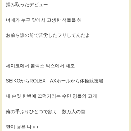
掴み取ったデビュー
너네가 누구 앞에서 고생한 척들을 해
お前ら誰の前で苦労したフリしてんだよ
세이코에서 롤렉스 악스에서 체조
SEIKOからROLEX AXホールから体操競技場
내 손짓 한번에 끄덕거리는 수만 명들의 고개
俺の手ぶりひとつで頷く 数万人の首
한이 낳은 나 uh