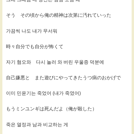
そう その頃から俺の精神は次第に汚れていった
가끔씩 나도 내가 무서워
時々自分でも自分が怖くて
자기 혐오와 다시 놀러 와 버린 우울증 덕분에
自己嫌悪と また遊びにやってきたうつ病のおかげで
이미 민윤기는 죽었어 (내가 죽였어)
もうミンユンギは死んだよ（俺が殺した）
죽은 열정과 남과 비교하는 게