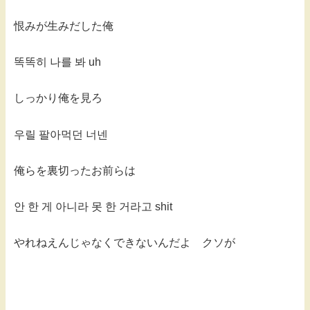
恨みが生みだした俺
똑똑히 나를 봐 uh
しっかり俺を見ろ
우릴 팔아먹던 너넨
俺らを裏切ったお前らは
안 한 게 아니라 못 한 거라고 shit
やれねえんじゃなくできないんだよ クソが