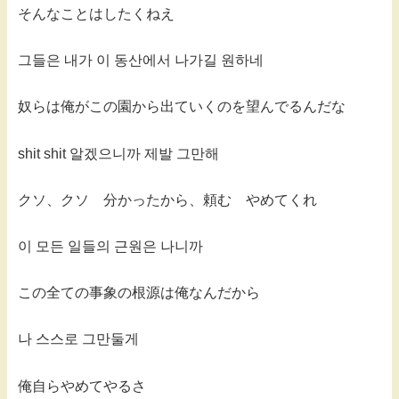
そんなことはしたくねえ
그들은 내가 이 동산에서 나가길 원하네
奴らは俺がこの園から出ていくのを望んでるんだな
shit shit 알겠으니까 제발 그만해
クソ、クソ 分かったから、頼む やめてくれ
이 모든 일들의 근원은 나니까
この全ての事象の根源は俺なんだから
나 스스로 그만둘게
俺自らやめてやるさ