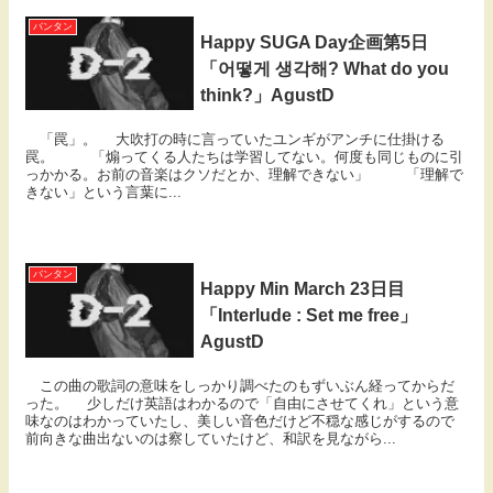
バンタン
Happy SUGA Day企画第5日
「어떻게 생각해? What do you
think?」AgustD
「罠」。 大吹打の時に言っていたユンギがアンチに仕掛ける
罠。 「煽ってくる人たちは学習してない。何度も同じものに引
っかかる。お前の音楽はクソだとか、理解できない」 「理解で
きない」という言葉に...
バンタン
Happy Min March 23日目
「Interlude : Set me free」
AgustD
この曲の歌詞の意味をしっかり調べたのもずいぶん経ってからだ
った。 少しだけ英語はわかるので「自由にさせてくれ」という意
味なのはわかっていたし、美しい音色だけど不穏な感じがするので
前向きな曲出ないのは察していたけど、和訳を見ながら...