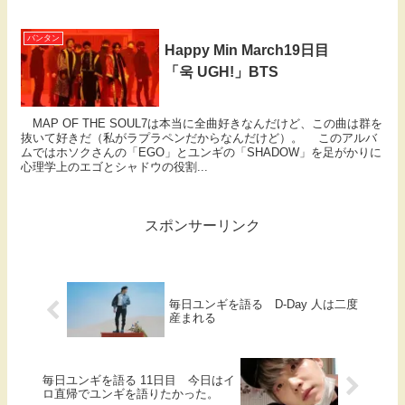
バンタン
Happy Min March19日目
「욱 UGH!」BTS
MAP OF THE SOUL7は本当に全曲好きなんだけど、この曲は群を
抜いて好きだ（私がラプラペンだからなんだけど）。 このアルバ
ムではホソクさんの「EGO」とユンギの「SHADOW」を足がかりに
心理学上のエゴとシャドウの役割...
スポンサーリンク
毎日ユンギを語る D-Day 人は二度
産まれる
毎日ユンギを語る 11日目 今日はイ
ロ直帰でユンギを語りたかった。