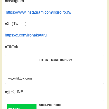
◾️Instagram
https://www.instagram.com/iroiroiro39/
◾️X（Twitter）
https://x.com/irohakataru
◾️TikTok
TikTok – Make Your Day
www.tiktok.com
◾️公式LINE
Add LINE friend