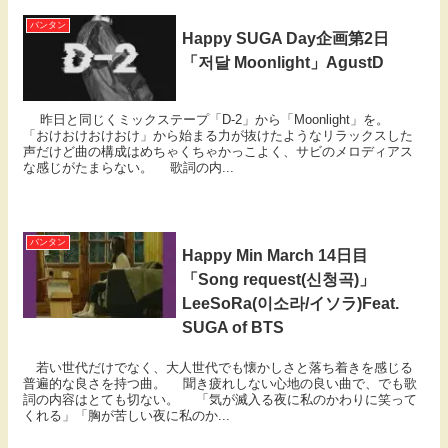
バンタン
Happy SUGA Day企画第2日
「저달 Moonlight」AgustD
昨日と同じくミックステープ「D-2」から「Moonlight」を。
「おけおけおけおけ」から始まる力が抜けたようなリラックスした
声だけど曲の構成はめちゃくちゃかっこよく、サビのメロディアス
な感じがたまらない。 歌詞の内...
バンタン
Happy Min March 14日目
「Song request(신청곡)」
LeeSoRa(이소라/イソラ)Feat.
SUGA of BTS
若い世代だけでなく、大人世代でも懐かしさと落ち着きを感じる
普遍的な良さを持つ曲。 聞き疲れしない心地の良い曲で、でも歌
詞の内容はとても切ない。 「気が滅入る夜に私のかわりに笑って
くれる」「胸が苦しい夜に私のか...