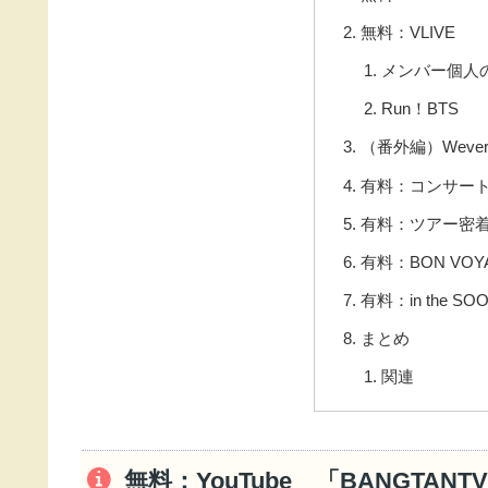
無料：VLIVE
メンバー個人のV
Run！BTS
（番外編）Wever
有料：コンサー
有料：ツアー密
有料：BON VOY
有料：in the SO
まとめ
関連
無料：YouTube 「BANGTANT