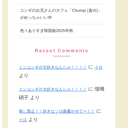
ユンギのお兄さんのカフェ「Chompi (촘피)」
がめっちゃいい件
色々ありすぎ韓国旅2025年秋
Recent Comments
に
ミンユンギが大好きなんじゃ！！！！
イロ
より
に
瑠璃
ミンユンギが大好きなんじゃ！！！！
硝子
より
に
推し禁止！！好きなソロ曲書かせてー！！
より
イロ