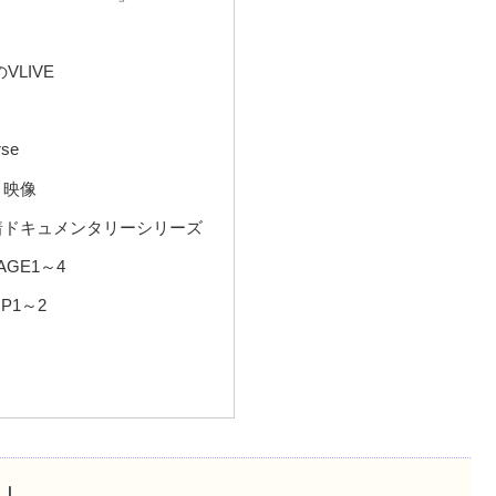
LIVE
se
ト映像
着ドキュメンタリーシリーズ
AGE1～4
OP1～2
V」