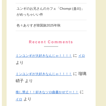
ユンギのお兄さんのカフェ「Chompi (촘피)」
がめっちゃいい件
色々ありすぎ韓国旅2025年秋
Recent Comments
に
ミンユンギが大好きなんじゃ！！！！
イロ
より
に
瑠璃
ミンユンギが大好きなんじゃ！！！！
硝子
より
に
推し禁止！！好きなソロ曲書かせてー！！
より
イロ