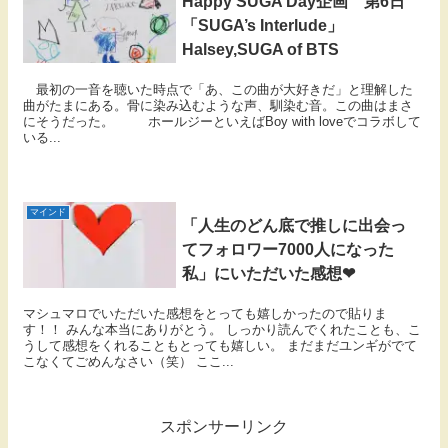
Happy SUGA Day企画 第6日
「SUGA’s Interlude」
Halsey,SUGA of BTS
最初の一音を聴いた時点で「あ、この曲が大好きだ」と理解した
曲がたまにある。骨に染み込むような声、馴染む音。この曲はまさ
にそうだった。 ホールジーといえばBoy with loveでコラボして
いる...
マインド
「人生のどん底で推しに出会っ
てフォロワー7000人になった
私」にいただいた感想❤
マシュマロでいただいた感想をとっても嬉しかったので貼りま
す！！ みんな本当にありがとう。 しっかり読んでくれたことも、こ
うして感想をくれることもとっても嬉しい。 まだまだユンギがでて
こなくてごめんなさい（笑） ここ...
スポンサーリンク