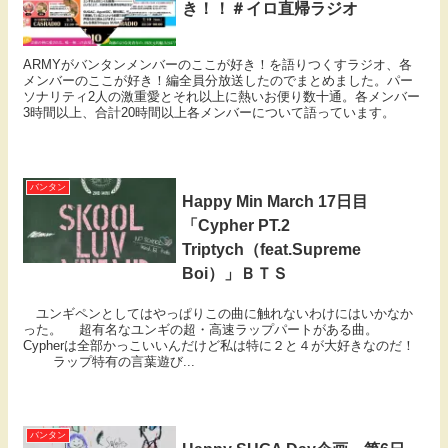
き！！＃イロ直帰ラジオ
ARMYがバンタンメンバーのここが好き！を語りつくすラジオ、各
メンバーのここが好き！編全員分放送したのでまとめました。パー
ソナリティ2人の激重愛とそれ以上に熱いお便り数十通。各メンバー
3時間以上、合計20時間以上各メンバーについて語っています。
バンタン
Happy Min March 17日目
「Cypher PT.2
Triptych（feat.Supreme
Boi）」ＢＴＳ
ユンギペンとしてはやっぱりこの曲に触れないわけにはいかなか
った。 超有名なユンギの超・高速ラップパートがある曲。
Cypherは全部かっこいいんだけど私は特に２と４が大好きなのだ！
ラップ特有の言葉遊び...
バンタン