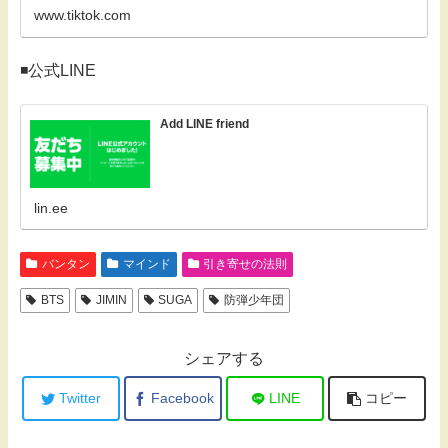
www.tiktok.com
◾️公式LINE
Add LINE friend
lin.ee
バンタン
マインド
引き寄せの法則
BTS
JIMIN
SUGA
防弾少年団
シェアする
Twitter
Facebook
LINE
コピー