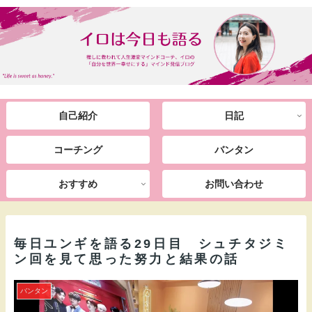
自己紹介
日記
コーチング
バンタン
おすすめ
お問い合わせ
毎日ユンギを語る29日目 シュチタジミ
ン回を見て思った努力と結果の話
バンタン