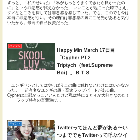
ずっと、「私のせいだ」「私がもっとうまくできたら良かったの
に」という罪悪感が拭えなかった。 いいことが起こった時でさえ、
ダメなところを探しては罪悪感を感じていた。でも、このでも今は
本当に罪悪感がない。その理由は罪悪感の裏にこそ光があると気付
いたから。最高の自己投資だった。
バンタン
Happy Min March 17日目
「Cypher PT.2
Triptych（feat.Supreme
Boi）」ＢＴＳ
ユンギペンとしてはやっぱりこの曲に触れないわけにはいかなか
った。 超有名なユンギの超・高速ラップパートがある曲。
Cypherは全部かっこいいんだけど私は特に２と４が大好きなのだ！
ラップ特有の言葉遊び...
マインド
Twitterってほんと夢がある〜い
つまででもTwitterって呼ぶツイ