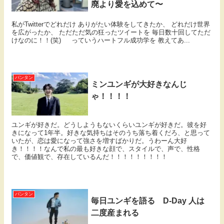
廃より愛を込めて〜
私がTwitterでどれだけ ありがたい体験をしてきたか、 どれだけ世界
を広がったか、 ただただ気の狂ったツイートを 毎日数十回してただ
けなのに！！(笑) っていうハートフル成功学を 教えてあ...
バンタン
ミンユンギが大好きなんじ
ゃ！！！！
ユンギが好きだ。どうしようもないくらいユンギが好きだ。彼を好
きになって1年半。好きな気持ちはそのうち落ち着くだろ、と思って
いたが、恋は愛になって強さを増すばかりだ。うわーん大好
き！！！！なんで私の最も好きな顔で、スタイルで、声で、性格
で、価値観で、存在しているんだ！！！！！！！！！
バンタン
毎日ユンギを語る D-Day 人は
二度産まれる