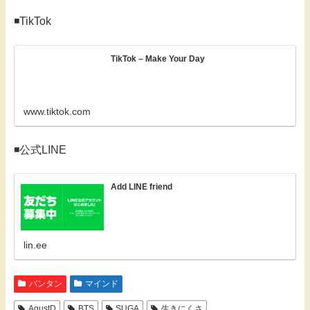
◾️TikTok
TikTok – Make Your Day
www.tiktok.com
◾️公式LINE
Add LINE friend
lin.ee
バンタン
マインド
AgustD
BTS
SUGA
生きにくさ