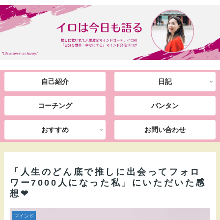
自己紹介
日記
コーチング
バンタン
おすすめ
お問い合わせ
「人生のどん底で推しに出会ってフォロ
ワー7000人になった私」にいただいた感
想❤
マインド