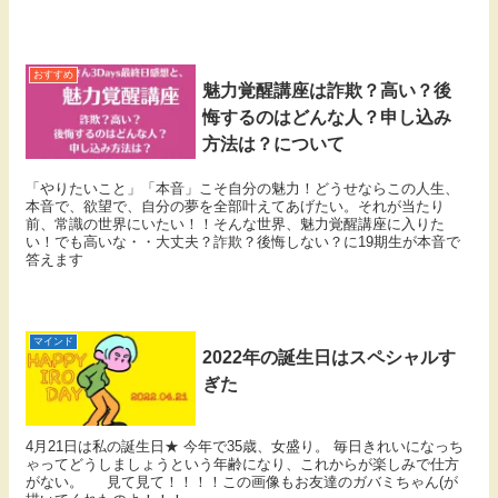
おすすめ
魅力覚醒講座は詐欺？高い？後
悔するのはどんな人？申し込み
方法は？について
「やりたいこと」「本音」こそ自分の魅力！どうせならこの人生、
本音で、欲望で、自分の夢を全部叶えてあげたい。それが当たり
前、常識の世界にいたい！！そんな世界、魅力覚醒講座に入りた
い！でも高いな・・大丈夫？詐欺？後悔しない？に19期生が本音で
答えます
マインド
2022年の誕生日はスペシャルす
ぎた
4月21日は私の誕生日★ 今年で35歳、女盛り。 毎日きれいになっち
ゃってどうしましょうという年齢になり、これからが楽しみで仕方
がない。 見て見て！！！！この画像もお友達のガバミちゃん(が