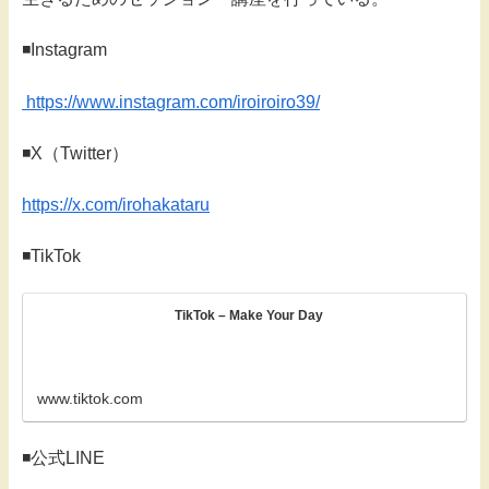
◾️Instagram
https://www.instagram.com/iroiroiro39/
◾️X（Twitter）
https://x.com/irohakataru
◾️TikTok
TikTok – Make Your Day
www.tiktok.com
◾️公式LINE