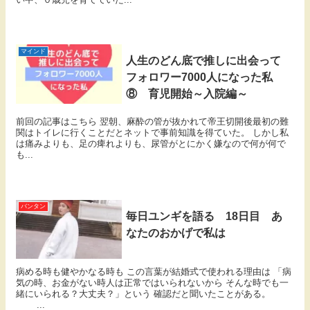
マインド
人生のどん底で推しに出会って
フォロワー7000人になった私
⑧ 育児開始～入院編～
前回の記事はこちら 翌朝、麻酔の管が抜かれて帝王切開後最初の難
関はトイレに行くことだとネットで事前知識を得ていた。 しかし私
は痛みよりも、足の痺れよりも、尿管がとにかく嫌なので何が何で
も...
バンタン
毎日ユンギを語る 18日目 あ
なたのおかげで私は
病める時も健やかなる時も この言葉が結婚式で使われる理由は 「病
気の時、お金がない時人は正常ではいられないから そんな時でも一
緒にいられる？大丈夫？」という 確認だと聞いたことがある。
...