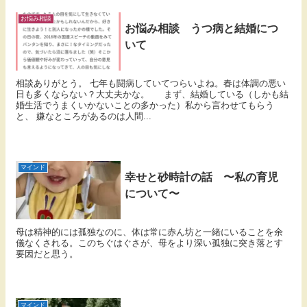
お悩み相談
お悩み相談 うつ病と結婚につ
いて
相談ありがとう。 七年も闘病していてつらいよね。春は体調の悪い
日も多くならない？大丈夫かな。 まず、結婚している（しかも結
婚生活でうまくいかないことの多かった）私から言わせてもらう
と、 嫌なところがあるのは人間...
マインド
幸せと砂時計の話 〜私の育児
について〜
母は精神的には孤独なのに、体は常に赤ん坊と一緒にいることを余
儀なくされる。このちぐはぐさが、母をより深い孤独に突き落とす
要因だと思う。
マインド