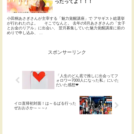
ったってよ！！！
小田桐あさぎさんが主宰する「魅力覚醒講座」で アサギスト総選挙
が行われたのよ。 そこでなんと。 去年の8月あさぎさんの「女子
とお金のリアル」に出会い、 翌月募集していた魅力覚醒講座に前の
めりで申し込み、 ...
スポンサーリンク
「人生のどん底で推しに出会ってフ
ォロワー7000人になった私」にいた
だいた感想❤
イロ直帰初対面！は～るばる行った
ぜおおさか～～～♪