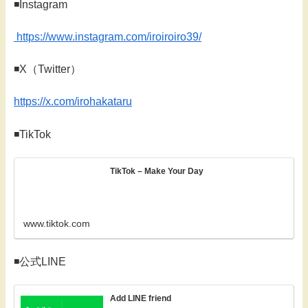
◾️Instagram
https://www.instagram.com/iroiroiro39/
◾️X（Twitter）
https://x.com/irohakataru
◾️TikTok
TikTok – Make Your Day
www.tiktok.com
◾️公式LINE
Add LINE friend