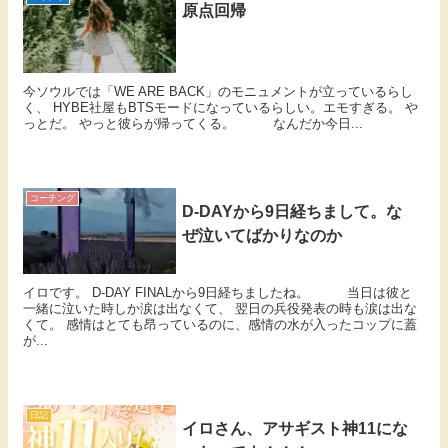
原点回帰
今ソウルでは「WE ARE BACK」のモニュメントが立っているらし
く、 HYBE社屋もBTSモードになっているらしい。エモすぎる。 や
っとだ。 やっと彼らが帰ってくる。 なんだか今日...
コーチング
D-DAYから9日経ちまして。な
ぜ泣いてばかりなのか
イロです。 D-DAY FINALから9日経ちましたね。 当日は彼と
一緒に泣いた時しか涙は出なくて、 翌日の兵役発表の時も涙は出な
くて。 感情はとても昂っているのに、感情の水が入ったコップに蓋
が...
日記
イロさん、アサギスト神11にな