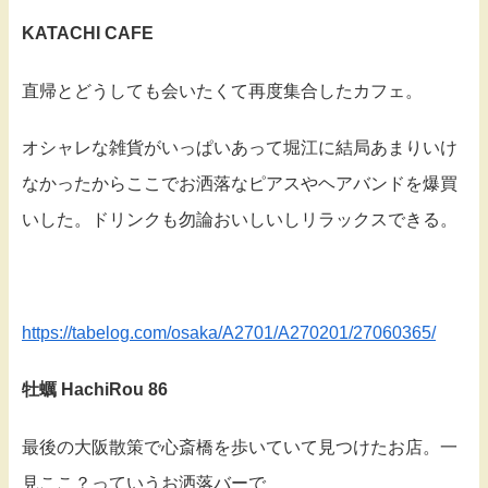
KATACHI CAFE
直帰とどうしても会いたくて再度集合したカフェ。
オシャレな雑貨がいっぱいあって堀江に結局あまりいけ
なかったからここでお洒落なピアスやヘアバンドを爆買
いした。ドリンクも勿論おいしいしリラックスできる。
https://tabelog.com/osaka/A2701/A270201/27060365/
牡蠣 HachiRou 86
最後の大阪散策で心斎橋を歩いていて見つけたお店。一
見ここ？っていうお洒落バーで