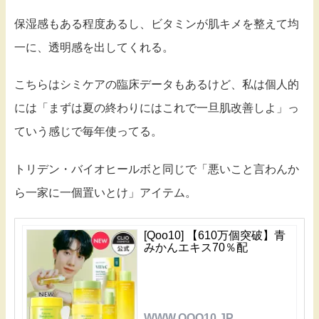
保湿感もある程度あるし、ビタミンが肌キメを整えて均
一に、透明感を出してくれる。
こちらはシミケアの臨床データもあるけど、私は個人的
には「まずは夏の終わりにはこれで一旦肌改善しよ」っ
ていう感じで毎年使ってる。
トリデン・バイオヒールボと同じで「悪いこと言わんか
ら一家に一個置いとけ」アイテム。
[Qoo10] 【610万個突破】青
みかんエキス70％配
WWW.QOO10.JP