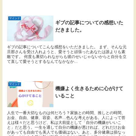
マインド
ギブの記事についての感想いた
だきました。
ギブの記事についてこんな感想をいただきました。 まず、そんな元
旦那さんを受け入れようと、愛そうと頑張ったあなたは誰よりも素
敵です。 何度も裏切られながらも彼のせいじゃないからと自分を立
て直して愛そうとするなんてなかなか...
マインド
機嫌よく生きるために心がけて
いること
人生で一番大切なものは何だろう？家族との時間、推しとの時間、
お金、自由、健康、容姿、名声…色んな考えがある。人によって答
えは様々だと思うけど、私は大前提として「自分の機嫌がいいこ
と」だと思う。一生を通して自分の機嫌が悪ければ、どれだけお金
があっても自由でも美人でも価値はない。あと、多分健康は損なっ