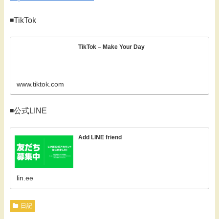
◾️TikTok
TikTok – Make Your Day
www.tiktok.com
◾️公式LINE
Add LINE friend
lin.ee
日記