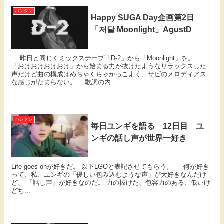
バンタン
Happy SUGA Day企画第2日
「저달 Moonlight」AgustD
昨日と同じくミックステープ「D-2」から「Moonlight」を。
「おけおけおけおけ」から始まる力が抜けたようなリラックスした
声だけど曲の構成はめちゃくちゃかっこよく、サビのメロディアス
な感じがたまらない。 歌詞の内...
バンタン
毎日ユンギを語る 12日目 ユ
ンギの話し声が世界一好き
Life goes onが好きだ。 以下LGOと表記させてもらう。 何が好き
って、私、ユンギの「優しい包み込むような声」が大好きなんだけ
ど、 「話し声」が好きなのだ。 力の抜けた、包容力のある、低いけ
どち...