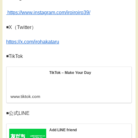
https://www.instagram.com/iroiroiro39/
◾️X（Twitter）
https://x.com/irohakataru
◾️TikTok
TikTok – Make Your Day
www.tiktok.com
◾️公式LINE
Add LINE friend