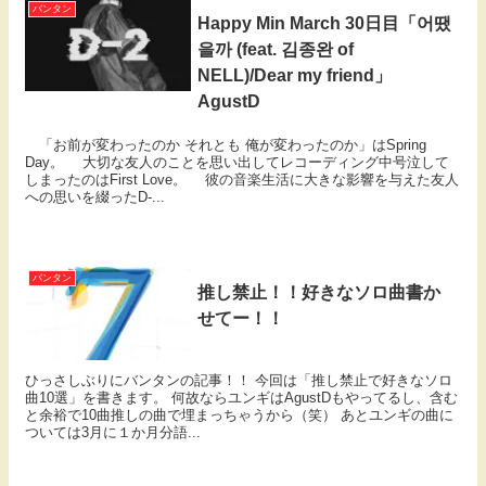
バンタン
Happy Min March 30日目「어땠
을까 (feat. 김종완 of
NELL)/Dear my friend」
AgustD
「お前が変わったのか それとも 俺が変わったのか」はSpring
Day。 大切な友人のことを思い出してレコーディング中号泣して
しまったのはFirst Love。 彼の音楽生活に大きな影響を与えた友人
への思いを綴ったD-...
バンタン
推し禁止！！好きなソロ曲書か
せてー！！
ひっさしぶりにバンタンの記事！！ 今回は「推し禁止で好きなソロ
曲10選」を書きます。 何故ならユンギはAgustDもやってるし、含む
と余裕で10曲推しの曲で埋まっちゃうから（笑） あとユンギの曲に
ついては3月に１か月分語...