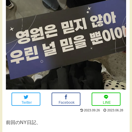
Twitter
Facebook
LINE
2023.09.26
2023.06.28
前回のNY日記、