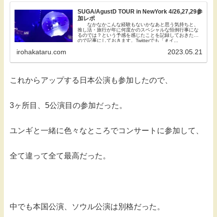
SUGA/AgustD TOUR in NewYork 4/26,27,29参
加レポ
なかなかこんな経験もないかなあと思う気持ちと、
推し活・旅行が年に何度かのスペシャルな恒例行事にな
るのでは？という予感を感じたことを記録しておきたい
ので記事にしておきます。Twitterでも「＃イ...
irohakataru.com
2023.05.21
これからアップする日本公演も参加したので、
3ヶ所目、5公演目の参加だった。
ユンギと一緒に色々なところでコンサートに参加して、
全て違って全て最高だった。
中でも本国公演、ソウル公演は別格だった。