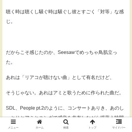
聴く時は聴くし騒ぐ時は騒ぐし彼とすごく「対等」な感
じ。
だからこそ感じたのか、Seesawでめっちゃ鳥肌立っ
た。
あれは「リアコが聴けない曲」として有名だけど、
そうじゃない。あれはアミと歌うために作られた曲だ。
SDL、People pt.2のように、コンサートありき、あのし
っとりとアミとユンギで感覚を共有しながら揺蕩う時間
ありきの曲だ。
メニュー
ホーム
検索
トップ
サイドバー