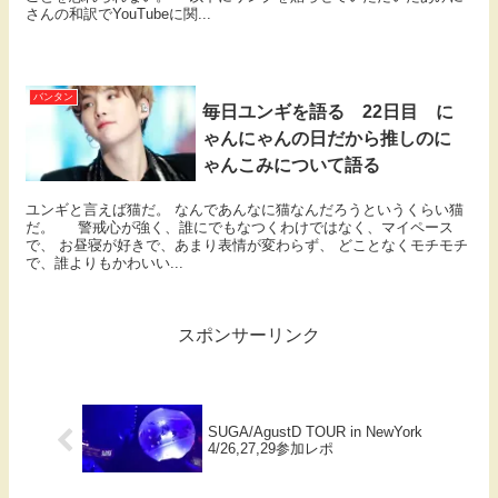
さんの和訳でYouTubeに関...
バンタン
毎日ユンギを語る 22日目 に
ゃんにゃんの日だから推しのに
ゃんこみについて語る
ユンギと言えば猫だ。 なんであんなに猫なんだろうというくらい猫
だ。 警戒心が強く、誰にでもなつくわけではなく、マイペース
で、 お昼寝が好きで、あまり表情が変わらず、 どことなくモチモチ
で、誰よりもかわいい...
スポンサーリンク
SUGA/AgustD TOUR in NewYork
4/26,27,29参加レポ