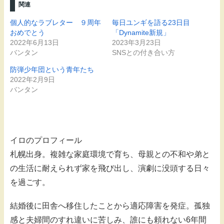
関連
個人的なラブレター ９周年
毎日ユンギを語る23日目
おめでとう
「Dynamite新規」
2022年6月13日
2023年3月23日
バンタン
SNSとの付き合い方
防弾少年団という青年たち
2022年2月9日
バンタン
イロのプロフィール
札幌出身。複雑な家庭環境で育ち、母親との不和や弟と
の生活に耐えられず家を飛び出し、演劇に没頭する日々
を過ごす。
結婚後に田舎へ移住したことから適応障害を発症。孤独
感と夫婦間のすれ違いに苦しみ、誰にも頼れない6年間