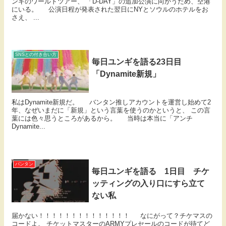
ンギのワールドツアー、 「D-DAY」の追加公演に向かうため、空港
にいる。 公演日程が発表された翌日にNYとソウルのホテルをお
さえ、 ...
SNSとの付き合い方
毎日ユンギを語る23日目
「Dynamite新規」
私はDynamite新規だ。 バンタン推しアカウントを運営し始めて2
年、なぜいまだに「新規」という言葉を使うのかというと、 この言
葉には色々思うところがあるから。 当時は本当に「アンチ
Dynamite...
バンタン
毎日ユンギを語る 1日目 チケ
ッティングの入り口にすら立て
ない私
届かない！！！！！！！！！！！！！！ なにがって？チケマスの
コードよ。 チケットマスターのARMYプレセールのコードが待てど