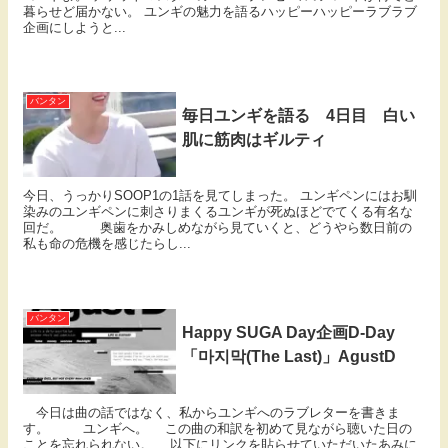
暮らせど届かない。 ユンギの魅力を語るハッピーハッピーラブラブ
企画にしようと...
バンタン
毎日ユンギを語る 4日目 白い
肌に筋肉はギルティ
今日、うっかりSOOP1の1話を見てしまった。 ユンギペンにはお馴
染みのユンギペンに刺さりまくるユンギが死ぬほどでてくる有名な
回だ。 奥歯をかみしめながら見ていくと、どうやら数日前の
私も命の危機を感じたらし...
バンタン
Happy SUGA Day企画D-Day
「마지막(The Last)」AgustD
今日は曲の話ではなく、私からユンギへのラブレターを書きま
す。 ユンギへ。 この曲の和訳を初めて見ながら聴いた日の
ことを忘れられない。 以下にリンクを貼らせていただいたあみに