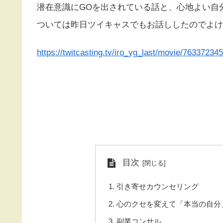
潜在意識にGOを出されている話と、心地よい自
ついては昨日ツイキャスでもお話ししたのでよけ
https://twitcasting.tv/iro_yg_last/movie/763372345
目次
引き寄せカウンセリング
心のクセを変えて「本当の自分
副業コンサル