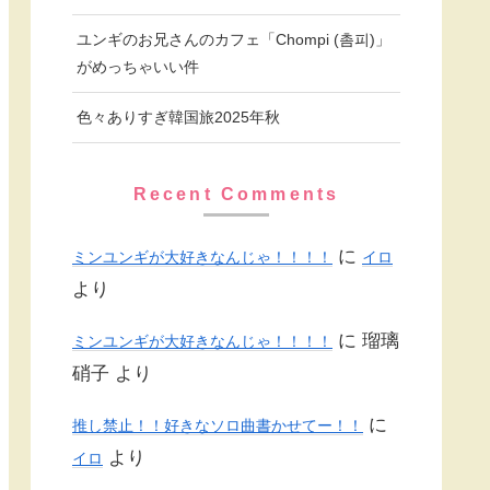
ユンギのお兄さんのカフェ「Chompi (촘피)」
がめっちゃいい件
色々ありすぎ韓国旅2025年秋
Recent Comments
に
ミンユンギが大好きなんじゃ！！！！
イロ
より
に
瑠璃
ミンユンギが大好きなんじゃ！！！！
硝子
より
に
推し禁止！！好きなソロ曲書かせてー！！
より
イロ