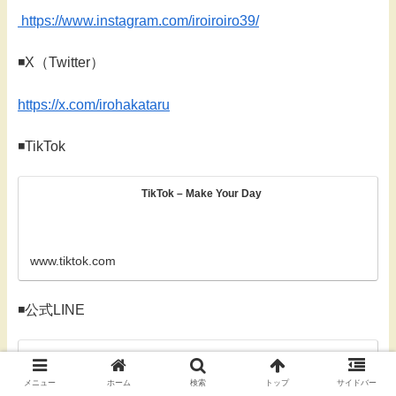
https://www.instagram.com/iroiroiro39/
◾️X（Twitter）
https://x.com/irohakataru
◾️TikTok
TikTok – Make Your Day
www.tiktok.com
◾️公式LINE
Add LINE friend
メニュー
ホーム
検索
トップ
サイドバー