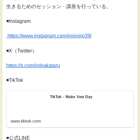
生きるためのセッション・講座を行っている。
◾️Instagram
https://www.instagram.com/iroiroiro39/
◾️X（Twitter）
https://x.com/irohakataru
◾️TikTok
TikTok – Make Your Day
www.tiktok.com
◾️公式LINE