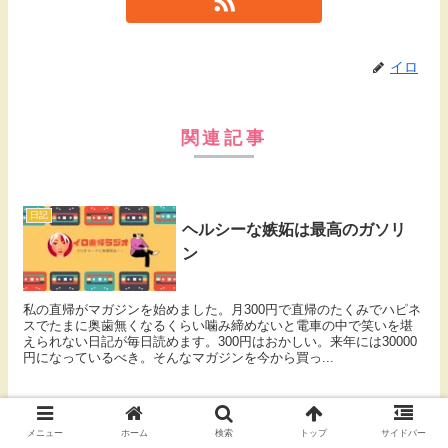
イロ
関連記事
日記
ヘルシーな嫉妬は最高のガソリ
ン
私の直帰がマガジンを始めました。月300円で直帰のたくみでハピネ
スでたまに奥歯無くなるくらい噛み締めないと電車の中で笑いを堪
えられない日記が毎日読めます。300円はおかしい。来年には30000
円になっているべき。そんなマガジンを今から買っ...
日記
メニュー
ホーム
検索
トップ
サイドバー
大感謝☆イロ直帰ラジオ第一回