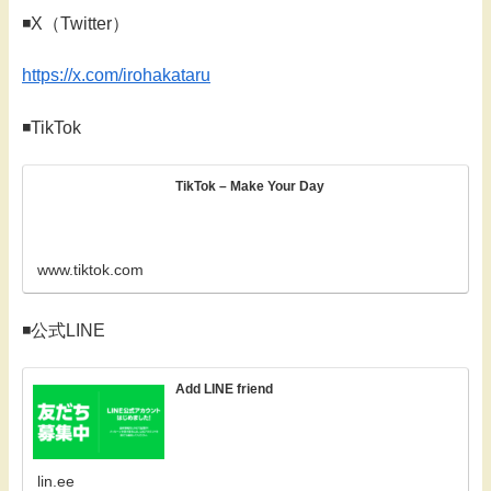
◾️X（Twitter）
https://x.com/irohakataru
◾️TikTok
TikTok – Make Your Day
www.tiktok.com
◾️公式LINE
Add LINE friend
lin.ee