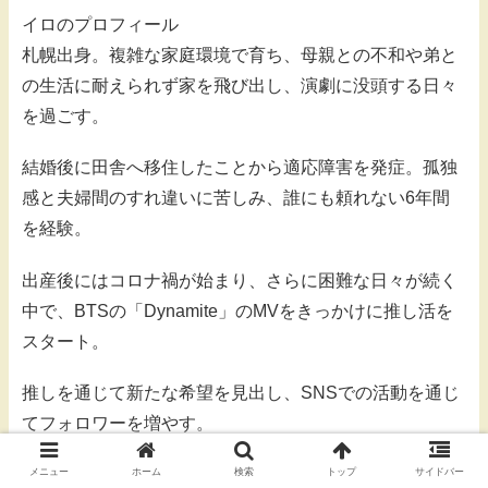
イロのプロフィール
札幌出身。複雑な家庭環境で育ち、母親との不和や弟と
の生活に耐えられず家を飛び出し、演劇に没頭する日々
を過ごす。
結婚後に田舎へ移住したことから適応障害を発症。孤独
感と夫婦間のすれ違いに苦しみ、誰にも頼れない6年間
を経験。
出産後にはコロナ禍が始まり、さらに困難な日々が続く
中で、BTSの「Dynamite」のMVをきっかけに推し活を
スタート。
推しを通じて新たな希望を見出し、SNSでの活動を通じ
てフォロワーを増やす。
自身の体験をオープンにする中で、悩み相談を受けるよ
メニュー
ホーム
検索
トップ
サイドバー