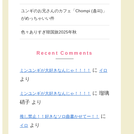
ユンギのお兄さんのカフェ「Chompi (촘피)」
がめっちゃいい件
色々ありすぎ韓国旅2025年秋
Recent Comments
に
ミンユンギが大好きなんじゃ！！！！
イロ
より
に
瑠璃
ミンユンギが大好きなんじゃ！！！！
硝子
より
に
推し禁止！！好きなソロ曲書かせてー！！
より
イロ