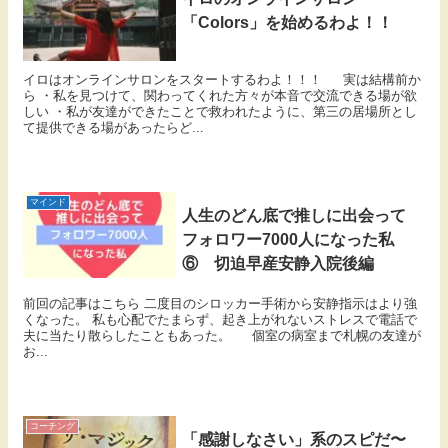
「Colors」を始めるわよ！！
イロはオンラインサロンをスタートするわよ！！！ 実は結構前か
ら ・私を見つけて、関わってくれた方々が本音で交流できる場が欲
しい ・私が友達ができたことで救われたように、第三の居場所とし
て提供できる場があったらど...
マインド
人生のどん底で推しに出会って
フォロワー7000人になった私
⑥ 切迫早産安静入院後編
前回の記事はこちら 二度目のシロッカー手術から安静指示はより強
くなった。 私も心配でたまらず、起き上がれないストレスで電話で
夫に当たり散らしたこともあった。 個室の病室まで札幌の友達が
お...
コーチング
「感謝しなさい」系のスピだ〜