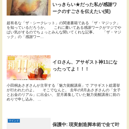
いっきらい★だった私が感謝ワ
ークのすごさを伝えたい(笑)
超有名な「ザ・シークレット」の関連書籍である 「ザ・マジック」
を知っているだろうか。 これに書いてある感謝ワークがマジでや
ばい気がするのでちょっとみんな聞いてくれな記事。 「ザ・マジ
ック」の「感謝ワー...
日記
イロさん、アサギスト神11にな
ったってよ！！！
小田桐あさぎさんが主宰する「魅力覚醒講座」で アサギスト総選挙
が行われたのよ。 そこでなんと。 去年の8月あさぎさんの「女子
とお金のリアル」に出会い、 翌月募集していた魅力覚醒講座に前の
めりで申し込み、 ...
マインド
保護中: 現実創造脚本術で全て叶