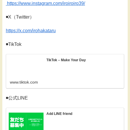
https://www.instagram.com/iroiroiro39/
◾️X（Twitter）
https://x.com/irohakataru
◾️TikTok
TikTok – Make Your Day
www.tiktok.com
◾️公式LINE
Add LINE friend