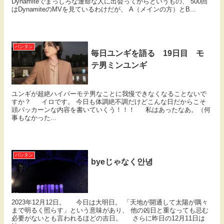
Dynamiteでまっしろな運命な人に出会ってからというもの、 500回
はDynamiteのMVを見ているわけだが、 A（メインの方）とB...
バンタン
毎日ユンギを語る 19日目 モ
テ男ミンユンギ
ユンギが超絶ハイパーモテ男なことに我慢できなくなることないで
すか？ イロです。 今日も体調絶不調だけどこんな日だからこそ
頭パッカーンな内容を書いていくう！！！ 私はあったなあ。（何
事もなかった...
バンタン
byeじゃなく안녕
2023年12月12日。 今日は大明日。 「天地が開通して太陽が隅々
まで明るく照らす」という意味があり、 他の凶日と重なっても忌む
必要がないとも言われるほどの吉日。 さらに昨日の12月11日は