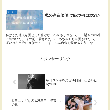
マインド
私の存在価値は私の中にはない
私はまだ他人を愛せる余裕がないのかもしれない。 講座のPR中
に気づいた。 その前に愛されたい。 めちゃくちゃ愛されたい。
ずいぶん自分に向き合って、 ずいぶん自分を愛せるようにな...
スポンサーリンク
毎日ユンギを語る26日目 出会いは
Dynamite
毎日ユンギを語る28日目 子育て力
の鬼