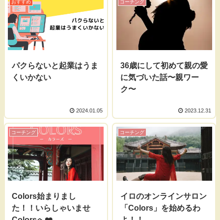
おすすめ
コーチング
パクらないと起業はうま
36歳にして初めて親の愛
くいかない
に気づいた話〜親ワー
ク〜
2024.01.05
2023.12.31
コーチング
コーチング
Colors始まりまし
イロのオンラインサロン
た！！いらしゃいませ
「Colors」を始めるわ
Colorsへ❤️
よ！！