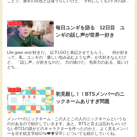
ことで、通常の兵役とは違うらしいけど、 それにしても1ヶ月の訓...
バンタン
毎日ユンギを語る 12日目 ユ
ンギの話し声が世界一好き
Life goes onが好きだ。 以下LGOと表記させてもらう。 何が好き
って、私、ユンギの「優しい包み込むような声」が大好きなんだけ
ど、 「話し声」が好きなのだ。 力の抜けた、包容力のある、低いけ
どち...
バンタン
初見殺し！！BTSメンバーのニ
ックネームありすぎ問題
メンバーのニックネーム・この人とこの人のニックネームというも
のがあるので紹介していきます。あと、BTSと言えば忘れちゃいけ
ないBT21の誰がどのキャラクターを作ったのかと、よく見るメンバ
ーを示す絵文字🐹🐱🦄🐨🐥🐻🐰）についても紹介していくね。