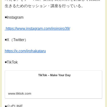
生きるためのセッション・講座を行っている。
◾️Instagram
https://www.instagram.com/iroiroiro39/
◾️X（Twitter）
https://x.com/irohakataru
◾️TikTok
TikTok – Make Your Day
www.tiktok.com
◾️公式LINE