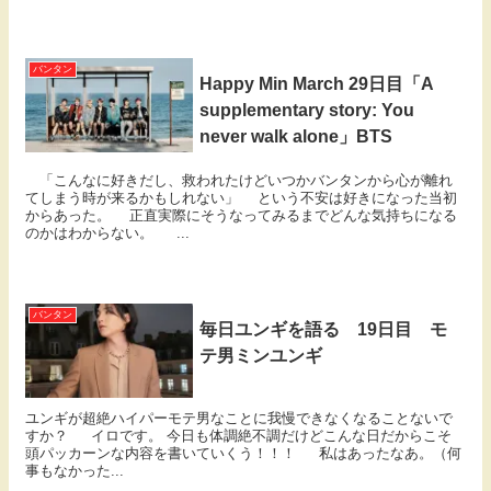
バンタン
Happy Min March 29日目「A
supplementary story: You
never walk alone」BTS
「こんなに好きだし、救われたけどいつかバンタンから心が離れ
てしまう時が来るかもしれない」 という不安は好きになった当初
からあった。 正直実際にそうなってみるまでどんな気持ちになる
のかはわからない。 ...
バンタン
毎日ユンギを語る 19日目 モ
テ男ミンユンギ
ユンギが超絶ハイパーモテ男なことに我慢できなくなることないで
すか？ イロです。 今日も体調絶不調だけどこんな日だからこそ
頭パッカーンな内容を書いていくう！！！ 私はあったなあ。（何
事もなかった...