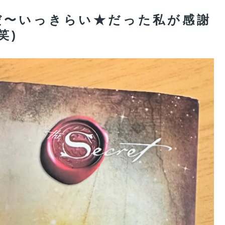
だ〜いっきらい★だった私が感謝
笑)