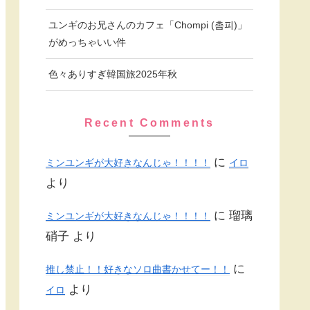
ユンギのお兄さんのカフェ「Chompi (촘피)」
がめっちゃいい件
色々ありすぎ韓国旅2025年秋
Recent Comments
に
ミンユンギが大好きなんじゃ！！！！
イロ
より
に
瑠璃
ミンユンギが大好きなんじゃ！！！！
硝子
より
に
推し禁止！！好きなソロ曲書かせてー！！
より
イロ