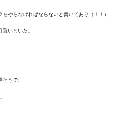
ークをやらなければならないと書いてあり（！！）
月置いといた。
調そうで、
。