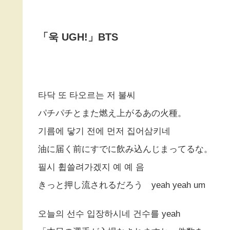
「욱 UGH!」BTS
타닥 또 타오르는 저 불씨
パチパチとまた燃え上がるあの火種。
기름에 닿기 전에 먼저 집어삼키네
油に届く前にすでに飲み込んじまってるな。
필시 휩쓸려가겠지 예 예 음
きっと押し流されるだろう yeah yeah um
오늘의 선수 입장하시네 건수를 yeah