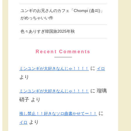
ユンギのお兄さんのカフェ「Chompi (촘피)」
がめっちゃいい件
色々ありすぎ韓国旅2025年秋
Recent Comments
に
ミンユンギが大好きなんじゃ！！！！
イロ
より
に
瑠璃
ミンユンギが大好きなんじゃ！！！！
硝子
より
に
推し禁止！！好きなソロ曲書かせてー！！
より
イロ