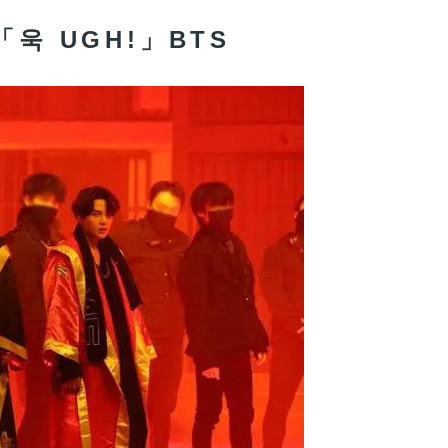
目「욱 UGH!」BTS