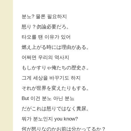
분노? 물론 필요하지
怒り？勿論必要だろ。
타오를 땐 이유가 있어
燃え上がる時には理由がある。
어쩌면 우리의 역사지
もしかすりゃ俺たちの歴史さ。
그게 세상을 바꾸기도 하지
それが世界を変えたりもする。
But 이건 분노 아닌 분뇨
だがこれは怒りではなく糞尿。
뭐가 분노인지 you know?
何が怒りなのかお前は分かってるか？