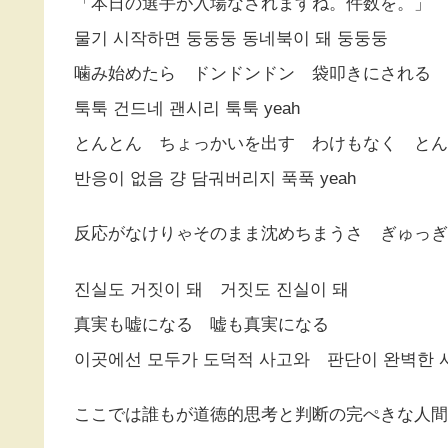
「本日の選手が入場なされますね。件数を。」
물기 시작하면 둥둥둥 동네북이 돼 둥둥둥
噛み始めたら ドンドンドン 袋叩きにされる 
툭툭 건드네 괜시리 툭툭 yeah
とんとん ちょっかいを出す わけもなく とん
반응이 없음 걍 담궈버리지 푹푹 yeah
反応がなけりゃそのまま沈めちまうさ ぎゅっぎ
진실도 거짓이 돼 거짓도 진실이 돼
真実も嘘になる 嘘も真実になる
이곳에선 모두가 도덕적 사고와 판단이 완벽한 
ここでは誰もが道徳的思考と判断の完ぺきな人間