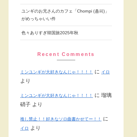
ユンギのお兄さんのカフェ「Chompi (촘피)」
がめっちゃいい件
色々ありすぎ韓国旅2025年秋
Recent Comments
に
ミンユンギが大好きなんじゃ！！！！
イロ
より
に
瑠璃
ミンユンギが大好きなんじゃ！！！！
硝子
より
に
推し禁止！！好きなソロ曲書かせてー！！
より
イロ